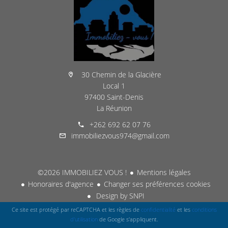
30 Chemin de la Glacière
Local 1
97400 Saint-Denis
La Réunion
+262 692 62 07 76
immobiliezvous974@gmail.com
©2026 IMMOBILIEZ VOUS !
Mentions légales
Honoraires d'agence
Changer ses préférences cookies
Design by
SNPI
Ce site est protégé par reCAPTCHA et les règles de
confidentialité
et les
conditions
d'utilisation
de Google s'appliquent.